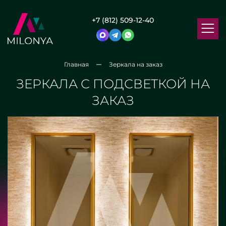
+7 (812) 509-12-40
Главная
Зеркала на заказ
ЗЕРКАЛА С ПОДСВЕТКОЙ НА
ЗАКАЗ