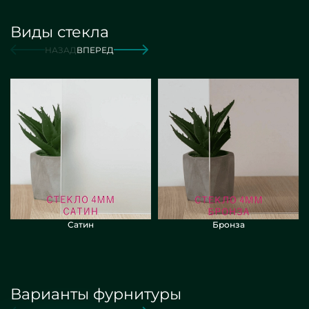
Виды стекла
от 4 500 руб
Заказать
НАЗАД
ВПЕРЕД
Сатин
Бронза
Варианты фурнитуры