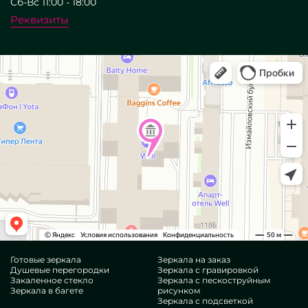
Сб-Вс 11:00 - 18:00
Реквизиты
Готовые зеркала
Зеркала на заказ
Душевые перегородки
Зеркала с гравировкой
Закаленное стекло
Зеркала с пескоструйным
Зеркала в багете
рисунком
Зеркала с подсветкой