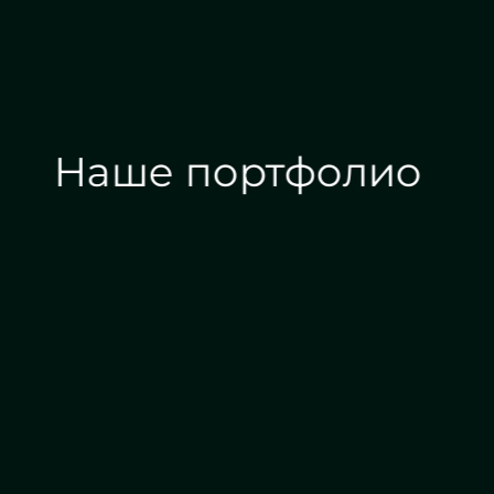
Наше портфолио
Зеркала на заказ
Зеркальные панн
Дизайн интерьера
Круглое зеркало бронза с
подсветкой - ЖК «Граф Орлов»