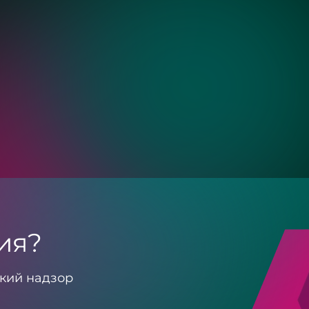
Золото
Бронза
ия?
кий надзор