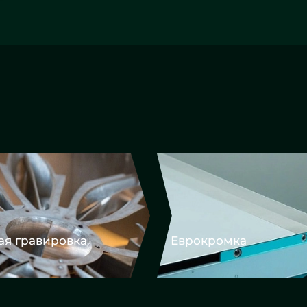
ромка
Фацет