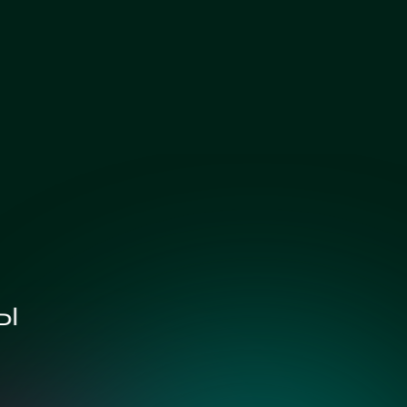
Зеркало графит
Зеркало осветленное
ы