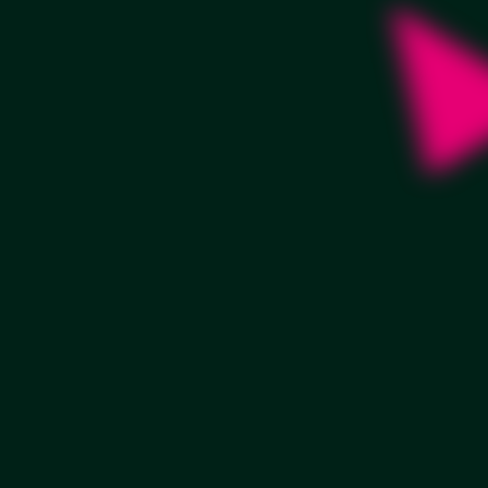
Еврокромка
Заказать
от 680 руб