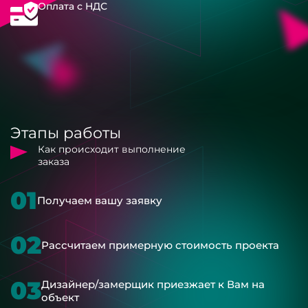
Оплата с НДС
Этапы работы
Как происходит выполнение
заказа
01
Получаем вашу заявку
02
Рассчитаем примерную стоимость проекта
03
Дизайнер/замерщик приезжает к Вам на
объект