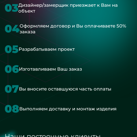
03
Дизайнер/замерщик приезжает к Вам на
объект
04
Оформляем договор и Вы оплачиваете 50%
заказа
05
Разрабатываем проект
06
Изготавливаем Ваш заказ
07
Вы вносите оставшуюся часть оплаты
08
Выполняем доставку и монтаж изделия
Наши постоянные клиенты