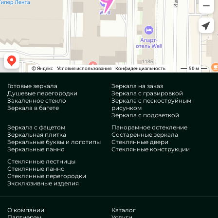
Готовые зеркала
Зеркала на заказ
Душевые перегородки
Зеркала с гравировкой
Закаленное стекло
Зеркала с пескоструйным
Зеркала в багете
рисунком
Зеркала с подсветкой
Зеркала с фацетом
Панорамное остекление
Зеркальная плитка
Состаренные зеркала
Зеркальные буквы и логотипы
Стеклянные двери
Зеркальные панно
Стеклянные конструкции
Стеклянные лестницы
Стеклянные панно
Стеклянные перегородки
Эксклюзивные изделия
О компании
Каталог
Партнерам
Услуги