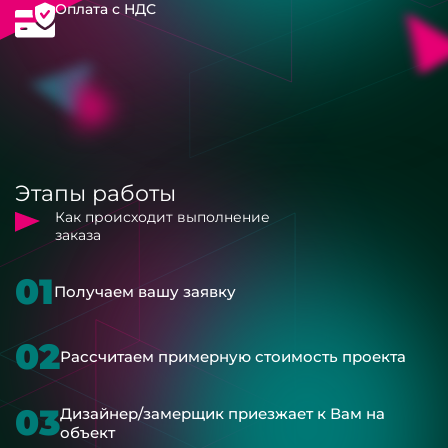
Оплата с НДС
Этапы работы
Как происходит выполнение
заказа
01
Получаем вашу заявку
02
Рассчитаем примерную стоимость проекта
03
Дизайнер/замерщик приезжает к Вам на
объект