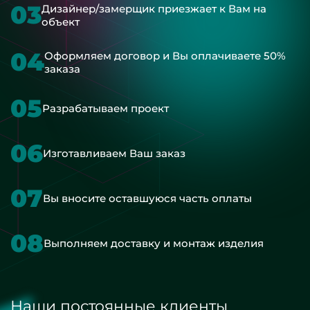
03
Дизайнер/замерщик приезжает к Вам на
объект
04
Оформляем договор и Вы оплачиваете 50%
заказа
05
Разрабатываем проект
06
Изготавливаем Ваш заказ
07
Вы вносите оставшуюся часть оплаты
08
Выполняем доставку и монтаж изделия
Наши постоянные клиенты