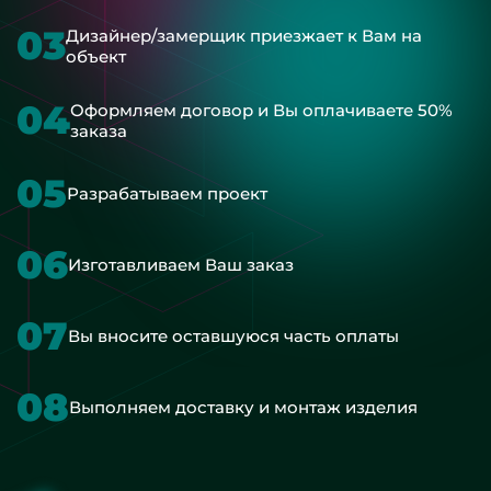
03
Дизайнер/замерщик приезжает к Вам на
объект
04
Оформляем договор и Вы оплачиваете 50%
заказа
05
Разрабатываем проект
06
Изготавливаем Ваш заказ
07
Вы вносите оставшуюся часть оплаты
08
Выполняем доставку и монтаж изделия