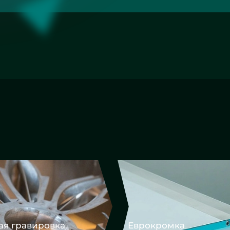
Еврокромка
Фацет