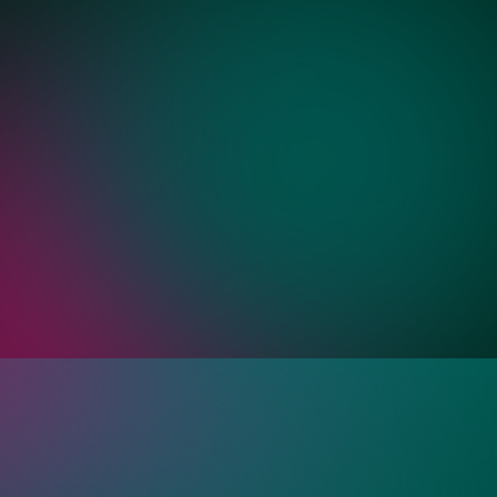
Бронза
Золото
ия?