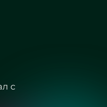
Зеркало графит
Зеркало осветленное
ых зеркал с