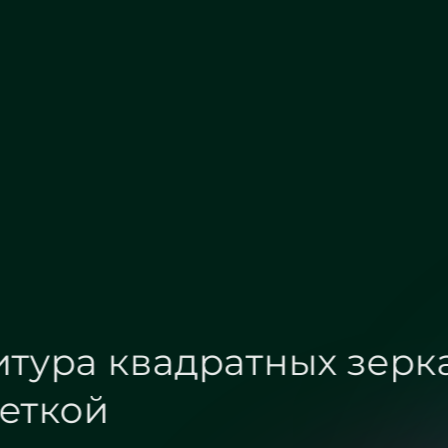
Зеркало бронза
Зеркало графит сатин
Фурнитура квадратн
подсветкой