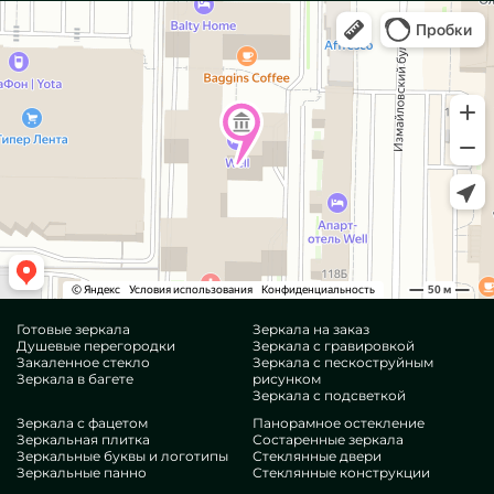
Готовые зеркала
Зеркала на заказ
Душевые перегородки
Зеркала с гравировкой
Закаленное стекло
Зеркала с пескоструйным
Зеркала в багете
рисунком
Зеркала с подсветкой
Зеркала с фацетом
Панорамное остекление
Зеркальная плитка
Состаренные зеркала
Зеркальные буквы и логотипы
Стеклянные двери
Зеркальные панно
Стеклянные конструкции