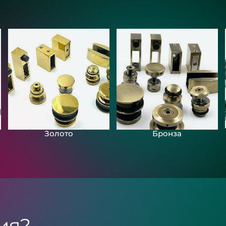
Золото
Бронза
ия?