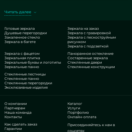
типизированные, так и особые по отдельному желанию.
Изысканный пример — Зеркало трельяж. Добывая искомые
Читать далее
изделия в исполнении MILONYA, вы в точности
догадываетесь, что это идеальный лот, с оптимальной ценой,
не проигрывающий иным альтернативам. Если вы
Готовые зеркала
Зеркала на заказ
Душевые перегородки
Зеркала с гравировкой
рассчитываете украсить свои офисы, дать им уюта,
Закаленное стекло
Зеркала с пескоструйным
индивидуальности, всенепременно изучите наши
Зеркала в багете
рисунком
предложения, от зеркал трельяжей и до неисчислимых
Зеркала с подсветкой
фурнитур.
Зеркала с фацетом
Панорамное остекление
Особенности нашей бригады
Зеркальная плитка
Состаренные зеркала
Зеркальные буквы и логотипы
Стеклянные двери
Зеркальные панно
Стеклянные конструкции
В нашем коллективе — специалисты чрезвычайно
Стеклянные лестницы
непохожих сфер. У всех достаточные опыт, что ублаготворит
Стеклянные панно
Стеклянные перегородки
даже прихотливых приобретателей. Упорно трудятся над
Эксклюзивные изделия
модернизацией рабочих умений, анализируют, как
поступать в затруднительных ситуациях. Сделают и
оборудуют Зеркало трельяж с нуля.
О компании
Каталог
Получили почитание многих востребованных бизнесов
Партнерам
Услуги
Наша команда
Портфолио
и неофициальных клиентов. Каскад великолепных
Контакты
Онлайн-оплата
мнений —убедитесь воочию.
Трудимся в одиночку, это позволяет оптимизировать
Как сделать заказ
Присоединяйтесь к нам в
Гарантии
производственные операции, получать все живее,
соцсетях: