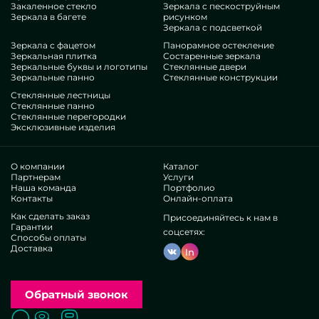
Закаленное стекло
Зеркала с пескоструйным
заменителям. Если вы желаете украсить свои офисы,
Зеркала в багете
рисунком
присовокупить им эстетики, специфики, без сомнения
Зеркала с подсветкой
предпочтите наши варианты, от настольных зеркал
Зеркала с фацетом
Панорамное остекление
Зеркальная плитка
Состаренные зеркала
трельяжей и до разноплановых деталей.
Зеркальные буквы и логотипы
Стеклянные двери
Заслуги нашей организации
Зеркальные панно
Стеклянные конструкции
Стеклянные лестницы
В нашем распоряжении — мастера исключительно
Стеклянные панно
Стеклянные перегородки
отличающихся специальностей. У всех ценные стаж, что
Эксклюзивные изделия
устроит даже взыскательных клиентов. Непрестанно
трудятся над развитием инженерных уровней, анализируют,
как вести в сложных ситуациях. Сделают и инсталлируют
О компании
Каталог
Зеркало трельяж настольное целиком.
Партнерам
Услуги
Наша команда
Портфолио
Добились авторитет у различных востребованных
Контакты
Онлайн-оплата
компаний и индивидуальных потребителей. Обилие
Как сделать заказ
великолепных оценок —проверьте независимо.
Присоединяйтесь к нам в
Гарантии
Оперируем без дистрибьюторов, это дозволяет
соцсетях:
Способы оплаты
рационализировать внутренние процедуры, готовить
Доставка
In
все легче, ослабить траты. Потому воплощения и
обслуживание подтипа настольных зеркал трельяжей
могут быть такими высококачественными и
Обратный звонок
демократичными. Независимое исполнение позволяет
предлагать нестандартные проекты, выполнять любые
Поиск
Вызвать замерщика
Заказать расчет