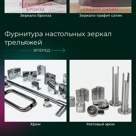
Зеркало бронза
Зеркало графит сатин
Фурнитура настольных зеркал
трельяжей
НАЗАД
ВПЕРЕД
Хром
Матовый хром