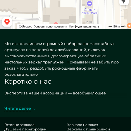
Мы изготавливаем огромный набор разномасштабных
артикулов из панелей для любых зданий, включая
высококачественные и долгоиграющие образчики
настольных зеркал трельяжей. Призываем не забыть про
заказ, чтобы раздобыть роскошные фабрикаты
безотлагательно.
Коротко о нас
Экспертиза нашей ассоциации — всеобъемлющее
снаряжение апартаментов изделиями. Конструируем
всякие, как обычные, так и уникальные по конкретному
Читать далее
спецзаказу. Хороший эталон — Зеркало трельяж настольное.
Добывая подобные объекты в экзекуции MILONYA, вы
конкретно полагаете, что это изумительный подбор, с
Готовые зеркала
Зеркала на заказ
Душевые перегородки
Зеркала с гравировкой
экономной котировкой, не уступающий типовым