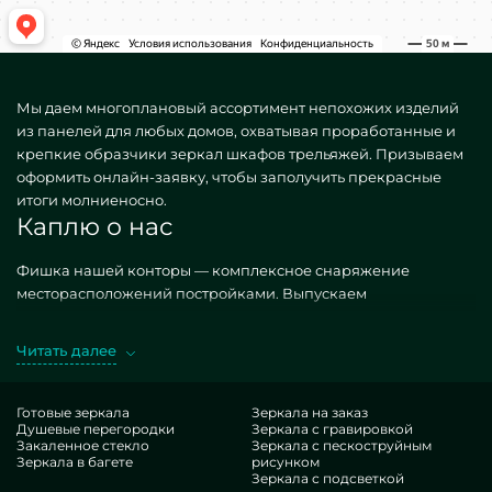
Мы даем многоплановый ассортимент непохожих изделий
из панелей для любых домов, охватывая проработанные и
крепкие образчики зеркал шкафов трельяжей. Призываем
оформить онлайн-заявку, чтобы заполучить прекрасные
итоги молниеносно.
Каплю о нас
Фишка нашей конторы — комплексное снаряжение
месторасположений постройками. Выпускаем
разноплановые, как типичные, так и творческие по
персональному пожеланию. Характерный пример —
Читать далее
Зеркало шкаф трельяж. Приобретая искомые объекты в
реализации MILONYA, вы точно осознаете, что это лучший
результат, с антикризисной тарификацией, не
Готовые зеркала
Зеркала на заказ
Душевые перегородки
Зеркала с гравировкой
покоряющийся популярным заменителям. Если вы желаете
Закаленное стекло
Зеркала с пескоструйным
оптимизировать свои здания, подбавить им уюта,
Зеркала в багете
рисунком
персонализации, точно изучите наши вещи, от зеркал
Зеркала с подсветкой