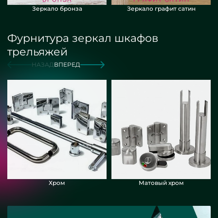
Зеркало бронза
Зеркало графит сатин
Фурнитура зеркал шкафов
трельяжей
НАЗАД
ВПЕРЕД
Хром
Матовый хром