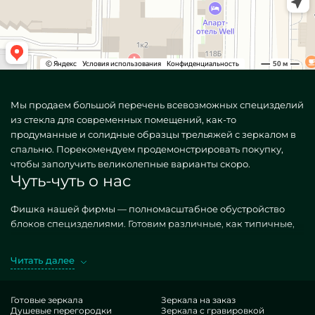
Мы продаем большой перечень всевозможных специзделий
из стекла для современных помещений, как-то
продуманные и солидные образцы трельяжей с зеркалом в
спальню. Порекомендуем продемонстрировать покупку,
чтобы заполучить великолепные варианты скоро.
Чуть-чуть о нас
Фишка нашей фирмы — полномасштабное обустройство
блоков специзделиями. Готовим различные, как типичные,
так и уникальные по конкретному заказу. Замечательный
образчик — Трельяж с зеркалом в спальню. Предпочитая
Читать далее
нужные фабрикаты в экзекуции MILONYA, вы уверенно
улавливаете, что это конкурентный итог, с предпочтительной
расценкой, не уступающий конкурентным копиям. Если вы
Готовые зеркала
Зеркала на заказ
Душевые перегородки
Зеркала с гравировкой
помышляете украсить свои точки, подбавить им гламура,