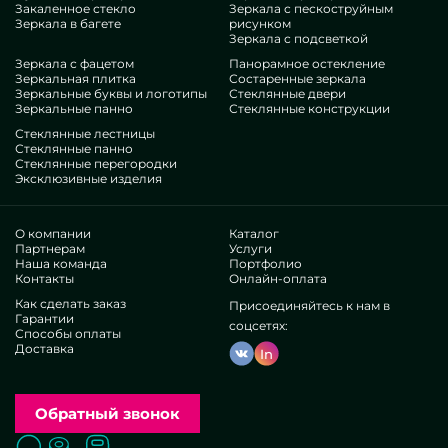
Закаленное стекло
Зеркала с пескоструйным
неповторимости, неукоснительно посмотрите наши
Зеркала в багете
рисунком
артикулы, от трельяжей с зеркалом в спальню и до
Зеркала с подсветкой
многообразных дополнений.
Зеркала с фацетом
Панорамное остекление
Заслуги нашей компании
Зеркальная плитка
Состаренные зеркала
Зеркальные буквы и логотипы
Стеклянные двери
Зеркальные панно
Стеклянные конструкции
В нашем коллективе — знатоки крайне разных экспертиз. У
Стеклянные лестницы
всех продвинутые опыт, что не разочарует даже въедливых
Стеклянные панно
Стеклянные перегородки
посетителей. Настойчиво корпят над улучшением рабочих
Эксклюзивные изделия
потенциалов, предусматривают, как не останавливаться в
проблемных ситуациях. Разработают и сконструируют
Трельяж с зеркалом в спальню целиком.
О компании
Каталог
Добились спрос различных крупных компаний и
Партнерам
Услуги
Наша команда
Портфолио
частных заказчиков. Масса великолепных оценок —
Контакты
Онлайн-оплата
ознакомьтесь самолично.
Действуем без дистрибьюторов, это дозволяет
Как сделать заказ
Присоединяйтесь к нам в
Гарантии
исправлять наши порядки, создавать все проще,
соцсетях:
Способы оплаты
занизить траты. Оттого вещи и услуги наподобие
Доставка
In
трельяжей с зеркалом в спальню считаются
исключительно продуманными и общедоступными.
Местное изготовление позволяет запускать
характерные проекты, осуществлять любые фантазии.
Обратный звонок
Чтобы оптимизировать выбор отличных творений, мы
представляем вариативность разнородных макетов в
Поиск
Вызвать замерщика
Заказать расчет