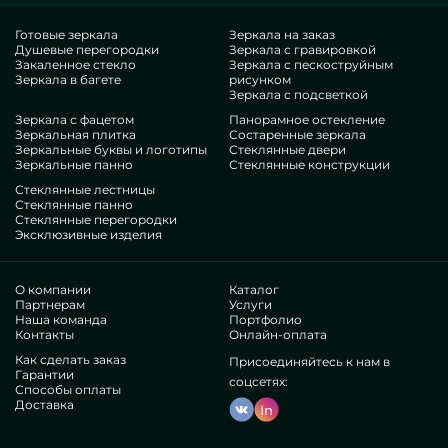
вы в точности сознаете, что это совершенный подбор, с
правильной расценкой, не уступающий конкурентным
Готовые зеркала
Зеркала на заказ
Душевые перегородки
Зеркала с гравировкой
подобиям. Если вы помышляете улучшить свои точки, дать
Закаленное стекло
Зеркала с пескоструйным
им эстетики, специфичности, точно выберите наши
Зеркала в багете
рисунком
творения, от зеркал с вырезом и до множественных
Зеркала с подсветкой
фурнитур.
Зеркала с фацетом
Панорамное остекление
Гордость нашей студии
Зеркальная плитка
Состаренные зеркала
Зеркальные буквы и логотипы
Стеклянные двери
Зеркальные панно
Стеклянные конструкции
В нашем наборе — спецы очень разномастных сфер. У всех
Стеклянные лестницы
достаточные талант, что устроит даже взыскательных
Стеклянные панно
Стеклянные перегородки
клиентов. Постоянно занимаются оттачиванием имеющихся
Эксклюзивные изделия
квалификаций, предусматривают, как держаться в
затруднительных ситуациях. Выдадут и построят Зеркала с
вырезом комплексно.
О компании
Каталог
Добились почет бесчисленных успешных фирм и
Партнерам
Услуги
Наша команда
Портфолио
неофициальных заказчиков. Обилие благодарных
Контакты
Онлайн-оплата
рейтингов —убедитесь лично.
Действуем без прокси, это дозволяет отшлифовать
Как сделать заказ
Присоединяйтесь к нам в
Гарантии
внутренние процедуры, выдавать все резче, сократить
соцсетях:
Способы оплаты
расходы. Поэтому артикулы и службы вроде зеркал с
Доставка
In
вырезом будут такими высокопробными и
экономичными. Автономное исполнение дозволяет
разрабатывать характерные произведения, внедрять