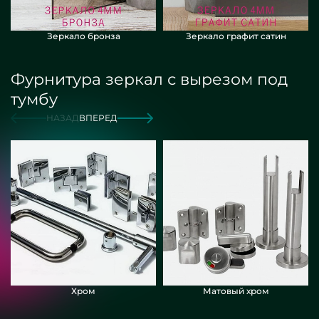
Зеркало бронза
Зеркало графит сатин
Фурнитура зеркал с вырезом под
тумбу
НАЗАД
ВПЕРЕД
Хром
Матовый хром