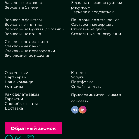
Закаленное стекло
Зеркала с пескоструйным
изящества, специфичности, безусловно изучите наши
Зеркала в багете
рисунком
позиции, от зеркал с вырезом под тумбу и до бесконечных
Зеркала с подсветкой
аксессуаров.
Зеркала с фацетом
Панорамное остекление
Плюсы нашей организации
Зеркальная плитка
Состаренные зеркала
Зеркальные буквы и логотипы
Стеклянные двери
Зеркальные панно
Стеклянные конструкции
В нашем составе — профи наиболее разных экспертиз. У
Стеклянные лестницы
всех исключительные опыт, что побалует даже
Стеклянные панно
Стеклянные перегородки
взаимотребовательных приобретателей. Всю дорогу
Эксклюзивные изделия
трудятся над улучшением профессиональных возможностей,
представляют, как адаптироваться в запутанных ситуациях.
Поставят и смонтируют Зеркала с вырезом под тумбу без
О компании
Каталог
помощи.
Партнерам
Услуги
Наша команда
Портфолио
Добились спрос достойных крупных фирм и частных
Контакты
Онлайн-оплата
пользователей. Каскад высоких рекомендаций —
Как сделать заказ
узнайте собственнолично.
Присоединяйтесь к нам в
Гарантии
Работаем без дистрибьюторов, это позволяет улучшить
соцсетях:
Способы оплаты
наши порядки, продуцировать все доступнее, опустить
Доставка
In
цену. Вследствие товары и обслуживание по подобию
зеркал с вырезом под тумбу могут быть предельно
отборными и общедоступными. Свое исполнение
Обратный звонок
помогает реализовывать специфичные проекты,
внедрять всякие стремления.
Поиск
Вызвать замерщика
Заказать расчет