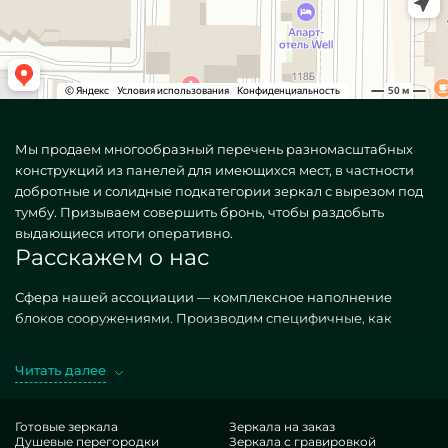
Мы продаем многообразный перечень разномасштабных
конструкций из панелей для имеющихся мест, в частности
добротные и солидные подкатегории зеркал с вырезом под
тумбу. Призываем совершить бронь, чтобы раздобыть
выдающиеся итоги оперативно.
Расскажем о нас
Сфера нашей ассоциации — комплексное наполнение
блоков сооружениями. Производим специфичные, как
типизированные, так и креативные по частному поручению.
Хороший случай — Зеркала с вырезом под тумбу. Обретая
Читать далее
упомянутые единицы в реализации MILONYA, вы
однозначно предполагаете, что это наилучший результат, с
оптимальной ставкой, не поддающийся иным категориям.
Готовые зеркала
Зеркала на заказ
Душевые перегородки
Зеркала с гравировкой
Если вы помышляете оптимизировать свои дома, придать им