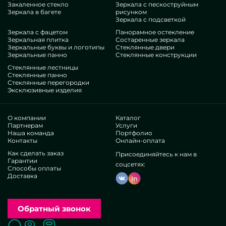
Закаленное стекло
Зеркала с пескоструйным
присовокупить им роскошества, специфики,
Зеркала в багете
рисунком
неукоснительно оцените наши предложения, от зеркал с
Зеркала с подсветкой
вырезом под консоль и до неисчислимых дополнений.
Зеркала с фацетом
Панорамное остекление
Заслуги нашей деятельности
Зеркальная плитка
Состаренные зеркала
Зеркальные буквы и логотипы
Стеклянные двери
Зеркальные панно
Стеклянные конструкции
В нашем составе — спецы исключительно бесчисленных
Стеклянные лестницы
ниш. У всех многолетние экспириенс, что порадует даже
Стеклянные панно
Стеклянные перегородки
взыскательных заказчиков. Регулярно увлекаются
Эксклюзивные изделия
повышением инженерных рангов, просчитывают, как
разбираться в проблемных ситуациях. Произведут и
смонтируют Зеркала с вырезом под консоль с нуля.
О компании
Каталог
Заработали доверие многочисленных успешных
Партнерам
Услуги
Наша команда
Портфолио
компаний и индивидуальных клиентов. Мириады
Контакты
Онлайн-оплата
благодарных реакций —проверьте самосильно.
Существуем без дистрибьюторов, это позволяет
Как сделать заказ
Присоединяйтесь к нам в
Гарантии
отшлифовать дизайнерские схемы, выпускать все лучше,
соцсетях:
Способы оплаты
минимизировать тарификацию. В итоге товары и услуги
Доставка
In
в виде зеркал с вырезом под консоль будут предельно
первоклассными и доступными. Свое изготовление
пособляет демонстрировать оригинальные дизайны,
претворять вариативные идеи.
Обратный звонок
Чтобы ускорить выборку совершенных изделий, мы
предлагаем изобилие однотипных образцов в
Поиск
Вызвать замерщика
Заказать расчет