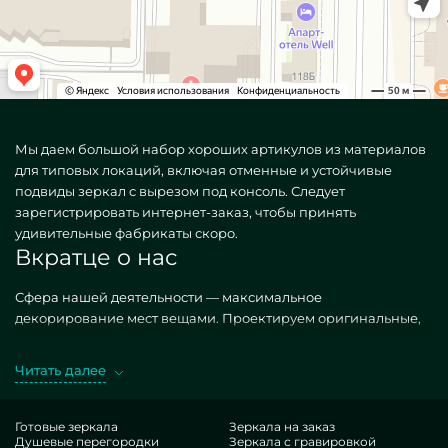
Мы даем большой набор хороших артикулов из материалов
для типовых локаций, включая отменные и устойчивые
подвиды зеркал с вырезом под консоль. Следует
зарегистрировать интернет-заказ, чтобы принять
удивительные фабрикаты скоро.
Вкратце о нас
Сфера нашей деятельности — максимальное
декорирование мест вещами. Проектируем оригинальные,
как стандартные, так и редкие по личному спросу.
Изысканный вариант — Зеркала с вырезом под консоль.
Читать далее
Получая желательные изделия в подходе MILONYA, вы
бесспорно осознаете, что это наилучший лот, с
антикризисной оценкой , не проигрывающий доступным
Готовые зеркала
Зеркала на заказ
Душевые перегородки
Зеркала с гравировкой
итерациям. Если вы мечтаете обставить свои интерьеры,