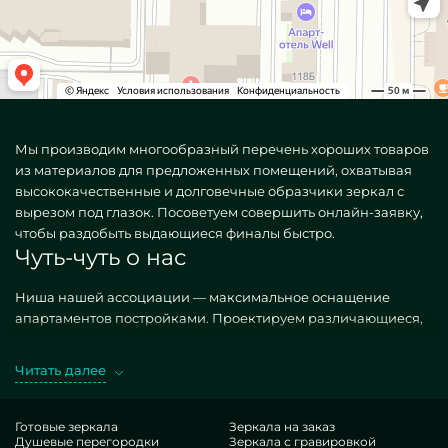
Мы производим многообразный перечень хороших товаров
из материалов для предложенных помещений, охватывая
высококачественные и долговечные образчики зеркал с
вырезом под глазок. Посоветуем совершить онлайн-заявку,
чтобы раздобыть выдающиеся финалы быстро.
Чуть-чуть о нас
Ниша нашей ассоциации — максимальное оснащение
апартаментов постройками. Проектируем различающиеся,
как распространенные, так и уникальные по самоличному
запросу. Изысканный вариант — Зеркала с вырезом под
Читать далее
глазок. Предпочитая желательные построения в экзекуции
MILONYA, вы несомненно улавливаете, что это конкурентный
экземпляр, с рациональной расценкой, не проигрывающий
Готовые зеркала
Зеркала на заказ
Душевые перегородки
Зеркала с гравировкой
иным предложениям. Если вы вознамериваетесь украсить