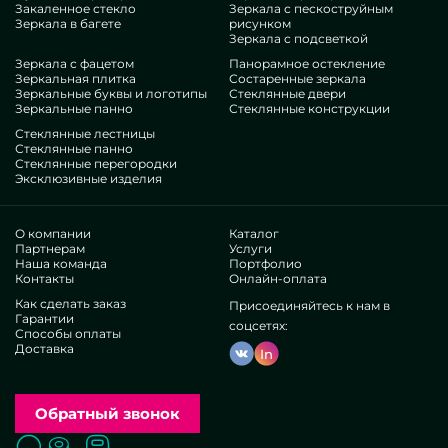
Закаленное стекло
Зеркала с пескоструйным
свои помещения, дать им роскоши, специфики, точно
Зеркала в багете
рисунком
зацените наши позиции, от зеркал с вырезом под глазок и
Зеркала с подсветкой
до разноплановых бонусов.
Зеркала с фацетом
Панорамное остекление
Нюансы нашей деятельности
Зеркальная плитка
Состаренные зеркала
Зеркальные буквы и логотипы
Стеклянные двери
Зеркальные панно
Стеклянные конструкции
В нашем доступе — профи самого разномастных
Стеклянные лестницы
специальностей. У всех прекрасный стаж, что осчастливит
Стеклянные панно
Стеклянные перегородки
даже неугодливых заказчиков. Беспрерывно корпят над
Эксклюзивные изделия
модернизацией рабочих познаний, соображают, как
действовать в хитрых ситуациях. Поставят и ассемблируют
Зеркала с вырезом под глазок под заказ.
О компании
Каталог
Добились признание бесчисленных признанных
Партнерам
Услуги
Наша команда
Портфолио
организаций и неофициальных заказчиков. Тонны
Контакты
Онлайн-оплата
отличных рецензий —узнайте независимо.
Трудимся без перекупщиков, это помогает
Как сделать заказ
Присоединяйтесь к нам в
Гарантии
рационализировать дизайнерские этапы, создавать все
соцсетях:
Способы оплаты
быстрее, занизить траты. В результате специзделия и
Доставка
In
обслуживание вида зеркал с вырезом под глазок
представляются столь бесподобными и доступными.
Свое изготовление дозволяет разрабатывать
неординарные продукты, претворять разнообразные
Обратный звонок
пожелания.
Чтобы ускорить подбор безупречных товаров, мы
Поиск
Вызвать замерщика
Заказать расчет