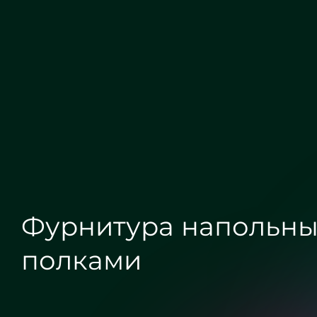
Фурнитура напольны
Заказать
от 2 800 руб./м2
полками