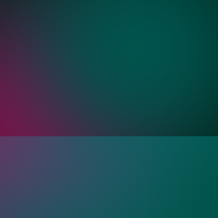
Золото
Бронза
ия?
ые зеркала с