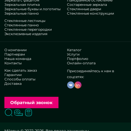
Зеркала с фацетом
Панорамное остекление
Зеркальная плитка
Состаренные зеркала
Зеркальные буквы и логотипы
Стеклянные двери
Зеркальные панно
Стеклянные конструкции
Стеклянные лестницы
Стеклянные панно
Стеклянные перегородки
Эксклюзивные изделия
О компании
Каталог
Партнерам
Услуги
Наша команда
Портфолио
Контакты
Онлайн-оплата
Как сделать заказ
Присоединяйтесь к нам в
Гарантии
соцсетях:
Способы оплаты
Доставка
In
Обратный звонок
Поиск
Вызвать замерщика
Заказать расчет
Milonya © 2022-2026. Все права защищены