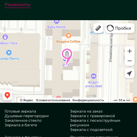
Реквизиты
Готовые зеркала
Зеркала на заказ
Душевые перегородки
Зеркала с гравировкой
Закаленное стекло
Зеркала с пескоструйным
Зеркала в багете
рисунком
Зеркала с подсветкой