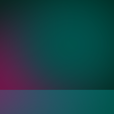
Золото
Бронза
ия?