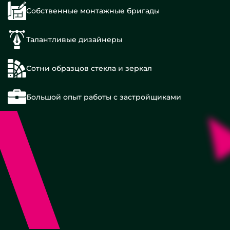
Собственные монтажные бригады
Талантливые дизайнеры
Сотни образцов стекла и зеркал
120x120
см
Большой опыт работы с застройщиками
(1200х1200
мм)
120x80
см