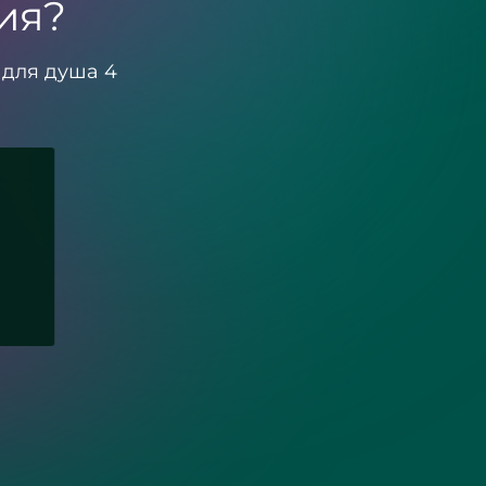
ия?
 для душа 4
сти
Зеркала с подсвет
загородного дома