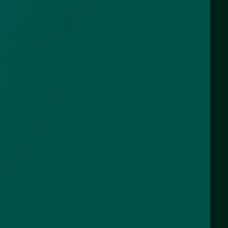
кой для
 - СНТ