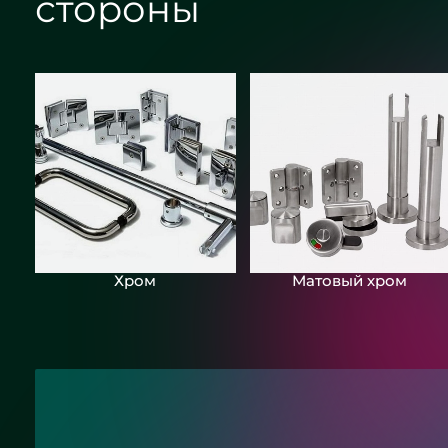
стороны
Хром
Матовый хром