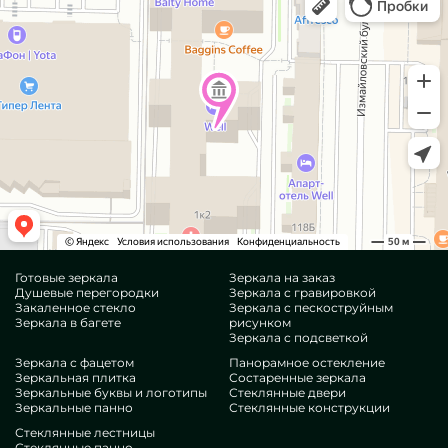
Готовые зеркала
Зеркала на заказ
Душевые перегородки
Зеркала с гравировкой
Закаленное стекло
Зеркала с пескоструйным
Зеркала в багете
рисунком
Зеркала с подсветкой
Зеркала с фацетом
Панорамное остекление
Зеркальная плитка
Состаренные зеркала
Зеркальные буквы и логотипы
Стеклянные двери
Зеркальные панно
Стеклянные конструкции
Стеклянные лестницы
Стеклянные панно