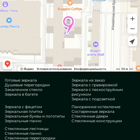
Готовые зеркала
Зеркала на заказ
Душевые перегородки
Зеркала с гравировкой
Закаленное стекло
Зеркала с пескоструйным
Зеркала в багете
рисунком
Зеркала с подсветкой
Зеркала с фацетом
Панорамное остекление
Зеркальная плитка
Состаренные зеркала
Зеркальные буквы и логотипы
Стеклянные двери
Зеркальные панно
Стеклянные конструкции
Стеклянные лестницы
Стеклянные панно
Стеклянные перегородки