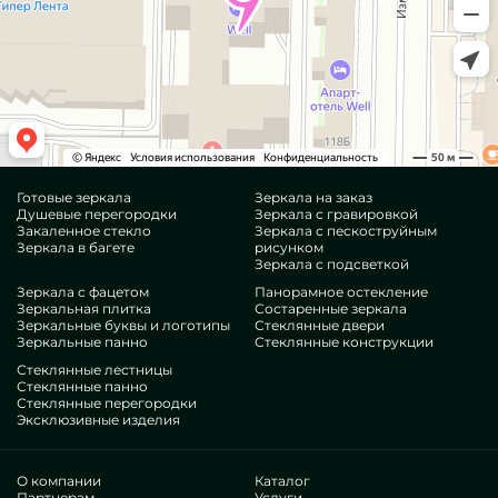
Готовые зеркала
Зеркала на заказ
Душевые перегородки
Зеркала с гравировкой
Закаленное стекло
Зеркала с пескоструйным
Зеркала в багете
рисунком
Зеркала с подсветкой
Зеркала с фацетом
Панорамное остекление
Зеркальная плитка
Состаренные зеркала
Зеркальные буквы и логотипы
Стеклянные двери
Зеркальные панно
Стеклянные конструкции
Стеклянные лестницы
Стеклянные панно
Стеклянные перегородки
Эксклюзивные изделия
О компании
Каталог
Партнерам
Услуги