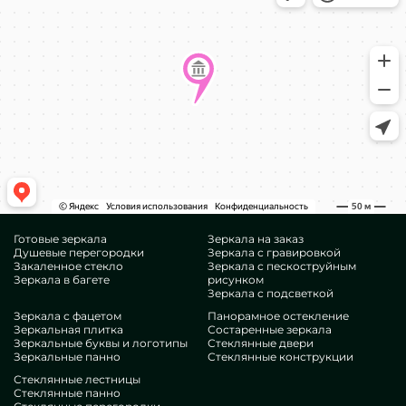
Готовые зеркала
Зеркала на заказ
Душевые перегородки
Зеркала с гравировкой
Закаленное стекло
Зеркала с пескоструйным
Зеркала в багете
рисунком
Зеркала с подсветкой
Зеркала с фацетом
Панорамное остекление
Зеркальная плитка
Состаренные зеркала
Зеркальные буквы и логотипы
Стеклянные двери
Зеркальные панно
Стеклянные конструкции
Стеклянные лестницы
Стеклянные панно