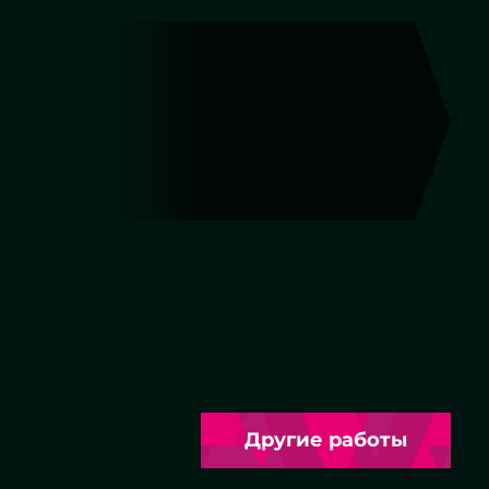
цет
Фигурная резка
Другие работы