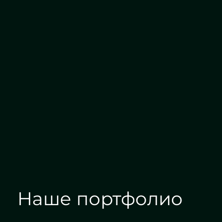
ование
Алмазная гравировка
Наше портфолио