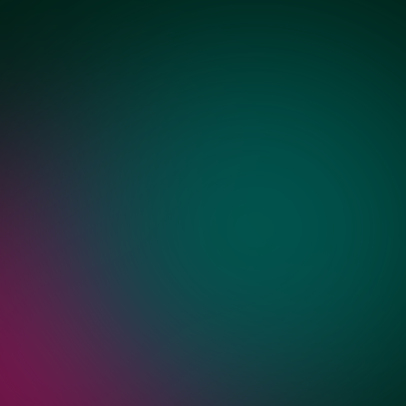
рчатых
Графит сатин
ных
ей
Бронза
Золото