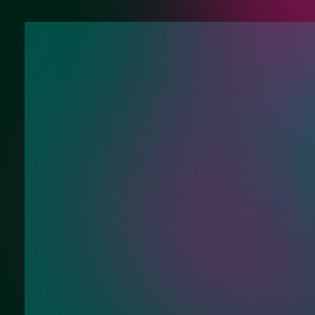
Нужна консульта
Ответим на Ваши вопросы про однос
стеклянные раздвижные межкомнат