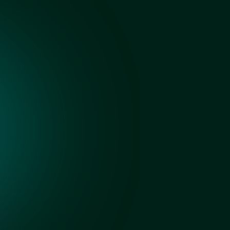
Осветленное с
покраской