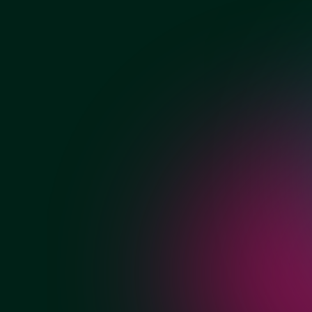
Фурнитура одноство
стеклянных раздвиж
межкомнатных двер
Хром
Матовый хром