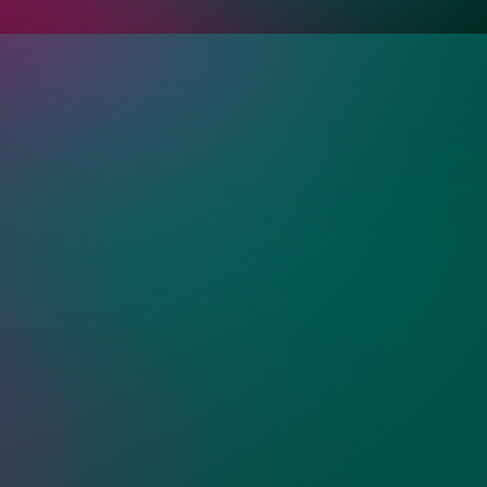
ция?
творчатые
ные двери