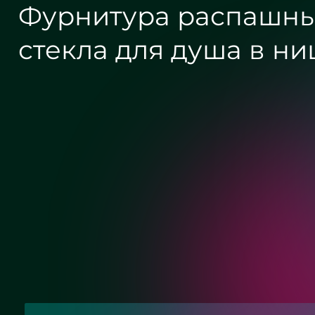
Фурнитура распашны
стекла для душа в н
Круглое зеркало бронза с
подсветкой - ЖК «Граф Орлов»
Хром
Матовый хром