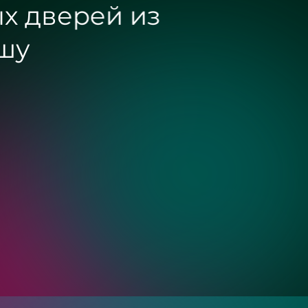
х дверей из
ишу
Зеркала с подсвет
загородного дома
«Разлив»
Золото
Бронза