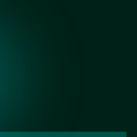
кой для
 - СНТ
Черный