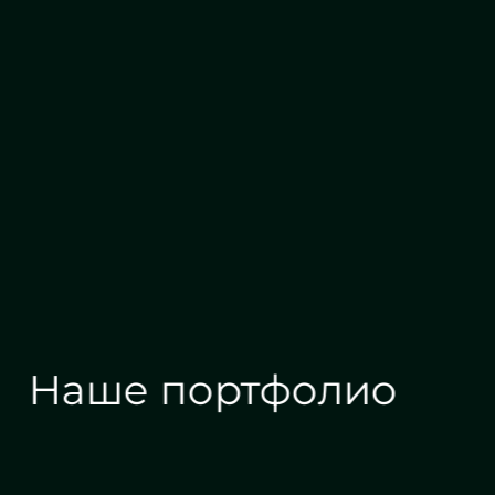
Проектирование
Алмазн
Наше портфолио
Зеркала на заказ
Зеркальные панн