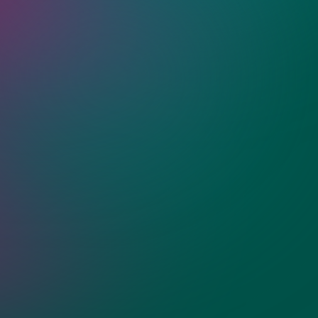
ия?
шные двери из