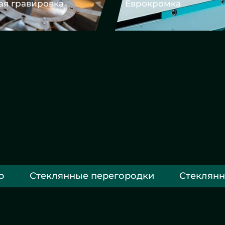
окромка
Фацет
о
Стеклянные перегородки
Стеклянн