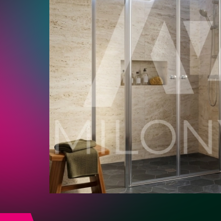
В
нишу