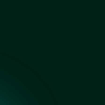
Осветленное с
покраской