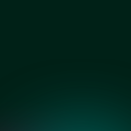
Бронза сатин
Графит сатин
х стеклянных