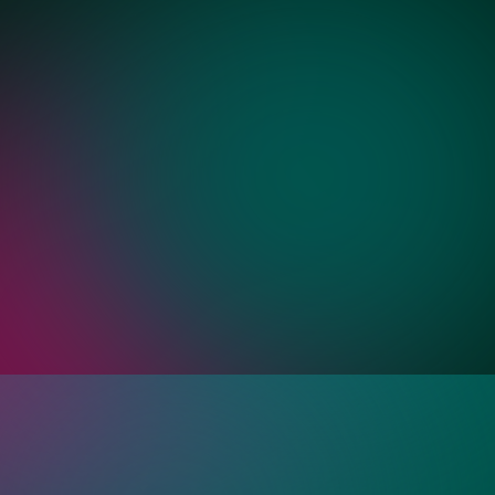
Золото
Бронза
ия?