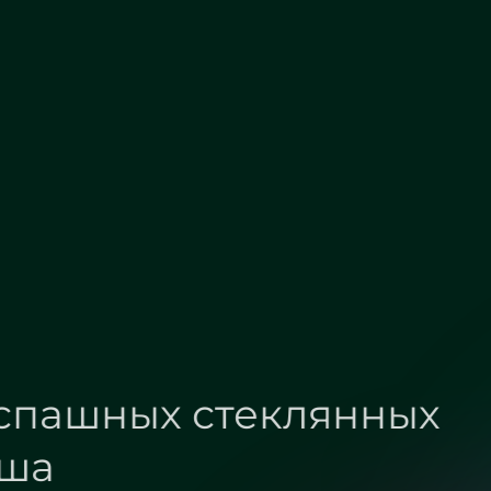
Сатин
Бронза
Фурнитура распашны
дверей для душа