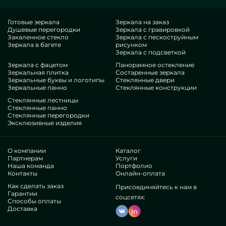
чувствуете, что это превосходнейший результат, с
антикризисной ставкой, не покоряющийся иным
Готовые зеркала
Зеркала на заказ
Душевые перегородки
Зеркала с гравировкой
альтернативам. Если вы рассчитываете улучшить свои
Закаленное стекло
Зеркала с пескоструйным
пространства, дать им эстетики, специфичности,
Зеркала в багете
рисунком
непременно предпочтите наши произведения, от душевых
Зеркала с подсветкой
ограждений 1400х900 мм золото и до многочисленных
Зеркала с фацетом
Панорамное остекление
Зеркальная плитка
Состаренные зеркала
принадлежностей.
Зеркальные буквы и логотипы
Стеклянные двери
Нюансы нашей студии
Зеркальные панно
Стеклянные конструкции
Стеклянные лестницы
В нашем наборе — профессионалы самого
Стеклянные панно
Стеклянные перегородки
разнокалиберных профилей. У всех выдающиеся стаж, что
Эксклюзивные изделия
обрадует даже дотошных посетителей. Ежедневно трудятся
над развитием имеющихся уровней, анализируют, как
разбираться в сложных ситуациях. Изготовят и обустроят
О компании
Каталог
Ограждения для душа 140х90 см золото целиком.
Партнерам
Услуги
Наша команда
Портфолио
Заработали признание бесчисленных крупных
Контакты
Онлайн-оплата
организаций и физических потребителей. Изобилие
Как сделать заказ
позитивных реакций —убедитесь собственноручно.
Присоединяйтесь к нам в
Гарантии
Функционируем без прокси, это помогает улучшить
соцсетях:
Способы оплаты
внутренние схемы, изготавливать все шустрее, сбавить
Доставка
In
тариф. Вследствие изделия и сервисы в виде душевых
ограждений 1400х900 мм золото будут максимально