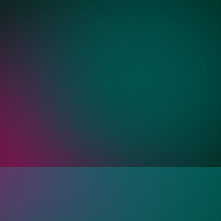
Золото
Бронза
ия?