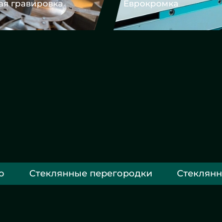
Еврокромка
Фацет
о
Стеклянные перегородки
Стеклянн