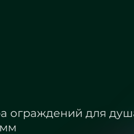
Сатин
Бронза
Фурнитура огражден
1400х900 мм