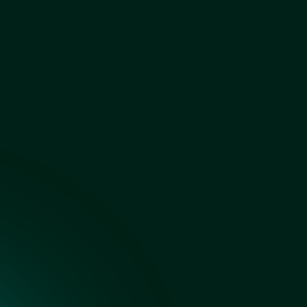
Осветленное с
покраской