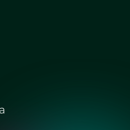
Бронза сатин
Графит сатин
ий для душа