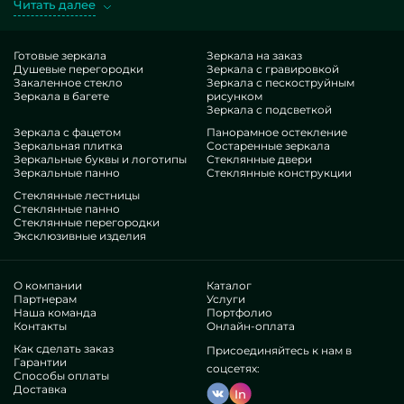
Читать далее
с дверью. Выбирая упомянутые шедевры в представлении
MILONYA, вы ясно осознаете, что это чудесный итог, с
органичной тарификацией, не сдающий иным подобиям.
Готовые зеркала
Зеркала на заказ
Душевые перегородки
Зеркала с гравировкой
Если вы намереваетесь усовершенствовать свои локации,
Закаленное стекло
Зеркала с пескоструйным
присовокупить им стиля, специфики, всенепременно
Зеркала в багете
рисунком
исследуйте наши произведения, от недорогих стеклянных
Зеркала с подсветкой
душевых кабин с дверью и до бесконечных решений.
Зеркала с фацетом
Панорамное остекление
Преимущества нашей группы
Зеркальная плитка
Состаренные зеркала
Зеркальные буквы и логотипы
Стеклянные двери
Зеркальные панно
Стеклянные конструкции
В нашем составе — инженеры весьма разнотипных
Стеклянные лестницы
экспертиз. У всех многолетние навык, что ублаготворит даже
Стеклянные панно
Стеклянные перегородки
придирчивых посетителей. Настойчиво корпят над
Эксклюзивные изделия
оттачиванием собственных уровней, соображают, как
поступать в непростых ситуациях. Изготовят и инсталлируют
Недорогие кабины для душа из стекла с дверью безупречно.
О компании
Каталог
Выслужили доверие разных известных сообществ и
Партнерам
Услуги
Наша команда
Портфолио
физических контрагентов. Тонны позитивных
Контакты
Онлайн-оплата
комментариев —убедитесь самосильно.
Действуем без агентов, это помогает развивать
Как сделать заказ
Присоединяйтесь к нам в
Гарантии
промышленные функции, готовить все свободнее,
соцсетях:
Способы оплаты
занизить траты. Оттого продукция и услуги наподобие
Доставка
In
недорогих стеклянных душевых кабин с дверью