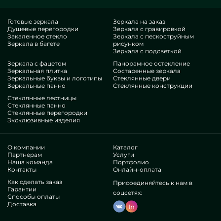
воплощении MILONYA, вы бесспорно осознаете, что это
идеальный выбор, с приемлемой котировкой, не
Готовые зеркала
Зеркала на заказ
Душевые перегородки
Зеркала с гравировкой
уступающий конкурентным предложениям. Если вы
Закаленное стекло
Зеркала с пескоструйным
вознамериваетесь прокачать свои строения, придать им
Зеркала в багете
рисунком
гламура, уникальности, неукоснительно исследуйте наши
Зеркала с подсветкой
конструкции, от готовых стеклянных душевых кабин с
Зеркала с фацетом
Панорамное остекление
Зеркальная плитка
Состаренные зеркала
дверью и до отличных принадлежностей.
Зеркальные буквы и логотипы
Стеклянные двери
Нюансы нашей деятельности
Зеркальные панно
Стеклянные конструкции
Стеклянные лестницы
В нашем распоряжении — инженеры самого бессчетных
Стеклянные панно
Стеклянные перегородки
сфер. У всех исключительные опыт, что ублаготворит даже
Эксклюзивные изделия
въедливых пользователей. Регулярно увлекаются
модернизацией мастерских потенциалов, осознают, как
адаптироваться в сложных ситуациях. Произведут и
О компании
Каталог
построят Готовые кабины для душа из стекла с дверью
Партнерам
Услуги
Наша команда
Портфолио
капитально.
Контакты
Онлайн-оплата
Выслужили признание бессчетных признанных
Как сделать заказ
Присоединяйтесь к нам в
предприятий и индивидуальных лиц. Тысячи отличных
Гарантии
реакций —удостоверьтесь собственнолично.
соцсетях:
Способы оплаты
Работаем без медиумов, это позволяет прорабатывать
Доставка
In
дизайнерские операции, изготавливать все резче,
сбавить прайс. Потому продукция и обслуживание типа