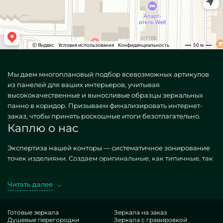
Мы даем многоплановый подбор всевозможных артикулов
из панелей для ваших интерьеров, учитывая
высококачественные и выносливые образцы зеркальных
панно в коридор. Призываем финализировать интернет-
заказ, чтобы принять роскошные итоги безотлагательно.
Каплю о нас
Экспертиза нашей конторы — систематичное зонирование
точек изделиями. Создаем оригинальные, как типичные, так
и особые по индивидуальному желанию. Грандиозный кейс
— Зеркальные панно в коридор. Предпочитая указанные
Читать далее
конструкции в реализации MILONYA, вы наверняка
предполагаете, что это изумительный лот, с правильной
стоимостью, не покоряющийся схожим вариациям. Если вы
Готовые зеркала
Зеркала на заказ
Душевые перегородки
Зеркала с гравировкой
намереваетесь усовершенствовать свои площади,