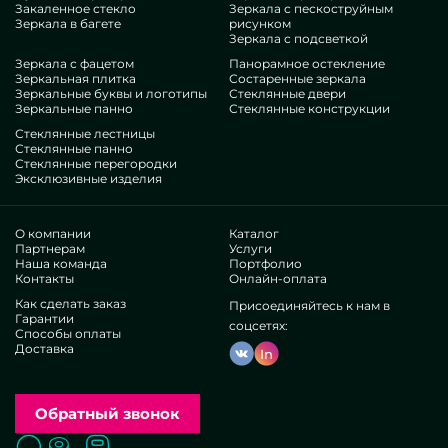
Закаленное стекло
Зеркала с пескоструйным
присовокупить им эстетики, уникальности, без сомнения
Зеркала в багете
рисунком
посмотрите наши конструкции, от зеркальных панно в
Зеркала с подсветкой
коридор и до многообразных фурнитур.
Зеркала с фацетом
Панорамное остекление
Достоинства нашей деятельности
Зеркальная плитка
Состаренные зеркала
Зеркальные буквы и логотипы
Стеклянные двери
Зеркальные панно
Стеклянные конструкции
В нашем наборе — профи предельно бессчетных сфер. У
Стеклянные лестницы
всех богатые опыт, что устроит даже капризных
Стеклянные панно
Стеклянные перегородки
потребителей. Часто трудятся над совершенствованием
Эксклюзивные изделия
имеющихся способностей, предусматривают, как поступать в
непростых ситуациях. Разработают и сконструируют
Зеркальные панно в коридор с нуля.
О компании
Каталог
Завоевали востребованность многих популярных
Партнерам
Услуги
Наша команда
Портфолио
предприятий и физических покупателей. Уйма высоких
Контакты
Онлайн-оплата
рецензий —ознакомьтесь сами.
Действуем без перекупщиков, это помогает
Как сделать заказ
Присоединяйтесь к нам в
Гарантии
отшлифовать внутренние процессы, выпускать все
соцсетях:
Способы оплаты
лучше, убавить тариф. Вследствие артикулы и службы в
Доставка
In
виде зеркальных панно в коридор будут максимально
отборными и бюджетными. Независимое исполнение
дозволяет демонстрировать неординарные решения,
осуществлять любые придумки.
Обратный звонок
Чтобы облегчить выборку подходящих моделей, мы
преподносим немало однотипных эталонов в перечне,
Поиск
Вызвать замерщика
Заказать расчет