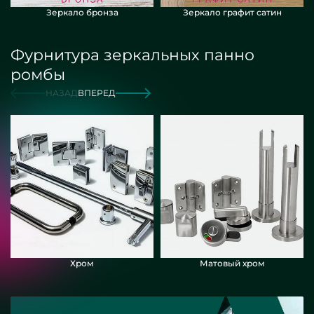
Зеркало бронза
Зеркало графит сатин
Фурнитура зеркальных панно
ромбы
НАЗАД
ВПЕРЕД
Хром
Матовый хром