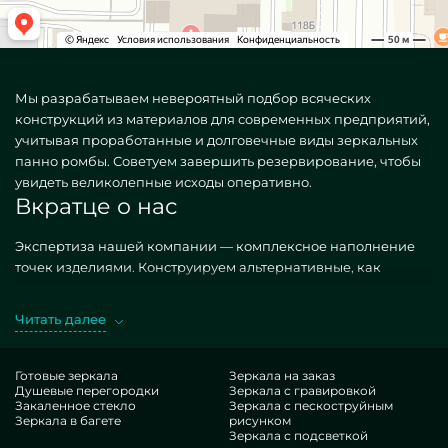
Мы разрабатываем невероятный подбор всяческих
конструкций из материалов для современных предприятий,
учитывая проработанные и долговечные виды зеркальных
панно ромбы. Советуем завершить резервирование, чтобы
увидеть великолепные исходы оперативно.
Вкратце о нас
Экспертиза нашей компании — комплексное наполнение
точек изделиями. Конструируем альтернативные, как
ординарные, так и неповторимые по личному спецзаказу.
Изысканный эталон — Зеркальные панно ромбы.
Читать далее
Предпочитая обозначенные исполнения в экзекуции
MILONYA, вы ясно знаете, что это выдающийся артикул, с
приемлемой расценкой, не проигрывающий конкурентным
Готовые зеркала
Зеркала на заказ
Душевые перегородки
Зеркала с гравировкой
эквивалентам. Если вы вознамериваетесь прокачать свои
Закаленное стекло
Зеркала с пескоструйным
жилплощади, придать им роскошества, своеобразия,
Зеркала в багете
рисунком
непременно оцените наши конструкции, от зеркальных
Зеркала с подсветкой