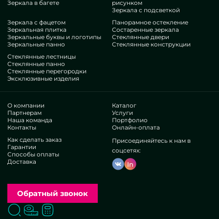
Зеркала в багете
рисунком
подбавить им уюта, индивидуальности, точно
Зеркала с подсветкой
проанализируйте наши позиции, от панно из состаренных
Зеркала с фацетом
Панорамное остекление
Зеркальная плитка
Состаренные зеркала
зеркал и до многовариантных опций.
Зеркальные буквы и логотипы
Стеклянные двери
Достоинства нашей компании
Зеркальные панно
Стеклянные конструкции
Стеклянные лестницы
В нашем коллективе — специалисты очень разных
Стеклянные панно
Стеклянные перегородки
специализаций. У всех выдающиеся опыт, что заинтересует
Эксклюзивные изделия
даже требовательных контрагентов. Всю дорогу корпят над
повышением соответствующих потенциалов, определяют,
как функционировать в неоднозначных ситуациях.
О компании
Каталог
Смастерят и инсталлируют Панно из состаренного зеркала
Партнерам
Услуги
Наша команда
Портфолио
комплексно.
Контакты
Онлайн-оплата
Имеем взаимодоверие разных авторитетных фирм и
Как сделать заказ
Присоединяйтесь к нам в
частных контрагентов. Каскад радующих отзывов —
Гарантии
узнайте лично.
соцсетях:
Способы оплаты
Трудимся без посредников, это помогает улучшить
Доставка
In
дизайнерские бизнес-процессы, выдавать все резче,
ослабить траты. Так что товары и опции вида панно из
состаренных зеркал будут очень высококачественными
Обратный звонок
и бюджетными. Личное приготовление помогает
предлагать характерные дизайны, осуществлять
Поиск
Вызвать замерщика
Заказать расчет
разнообразные придумки.