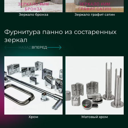
Зеркало бронза
Зеркало графит сатин
Фурнитура панно из состаренных
зеркал
НАЗАД
ВПЕРЕД
Хром
Матовый хром