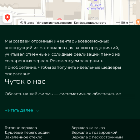
Мы создаем огромный инвентарь всевозможных
конструкций из материалов для ваших предприятий,
учитывая отменные и солидные реализации панно из
состаренных зеркал. Рекомендуем завершить
приобретение, чтобы заполучить идеальные шедевры
оперативно.
Чуток о нас
Область нашей фирмы — систематичное обеспечение
месторасположений вещами. Производим всяческие, как
обычные, так и креативные по персональному пожеланию.
Читать далее
Головокружительный вариант — Панно из состаренного
зеркала. Предпочитая такие шедевры в дизайне MILONYA,
вы ясно улавливаете, что это лучший выбор, с
Готовые зеркала
Зеркала на заказ
Душевые перегородки
Зеркала с гравировкой
сбалансированной ставкой, не проигрывающий иным
Закаленное стекло
Зеркала с пескоструйным
вариациям. Если вы хотите обставить свои пространства,