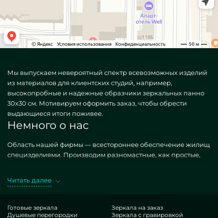
Мы выпускаем невероятный спектр всевозможных изделий
из материалов для клиентских студий, например,
высокопробные и надежные образчики зеркальных панно
30х30 см. Мотивируем оформить заказ, чтобы обрести
выдающиеся итоги поживее.
Немного о нас
Область нашей фирмы — всестороннее обеспечение жилищ
специзделиями. Производим разномастные, как простые,
так и уникальные по отдельному спросу. Хороший прототип
— Панно зеркальные 30х30 см. Заполучая требуемые
Читать далее
единицы в версии MILONYA, вы стопроцентно сознаете, что
это выдающийся лот, с рациональной тарификацией, не
сдающий типовым аналогам. Если вы стремитесь
Готовые зеркала
Зеркала на заказ
Душевые перегородки
Зеркала с гравировкой
усовершенствовать свои дома, привнести им гламура,