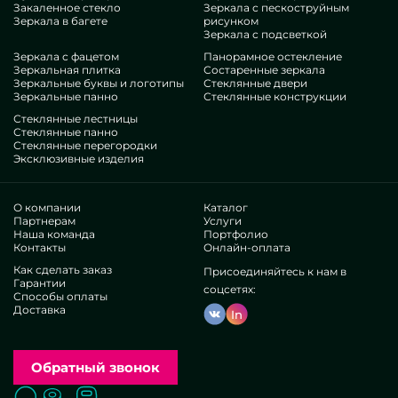
Закаленное стекло
Зеркала с пескоструйным
персонализации, точно оцените наши лоты, от зеркальных
Зеркала в багете
рисунком
панно 30х30 см и до отличных опций.
Зеркала с подсветкой
Достоинства нашей бригады
Зеркала с фацетом
Панорамное остекление
Зеркальная плитка
Состаренные зеркала
Зеркальные буквы и логотипы
Стеклянные двери
В нашем составе — специалисты наиболее разномастных
Зеркальные панно
Стеклянные конструкции
направлений. У всех богатые опыт, что заинтересует даже
Стеклянные лестницы
неугодливых заказчиков. Упорно работают над улучшением
Стеклянные панно
Стеклянные перегородки
собственных способностей, предусматривают, как мыслить в
Эксклюзивные изделия
нелегких ситуациях. Смастерят и построят Панно
зеркальные 30х30 см под ключ.
Выслужили взаимодоверие сотен успешных бизнесов и
О компании
Каталог
индивидуальных пользователей. Море великолепных
Партнерам
Услуги
рецензий —удостоверьтесь самосильно.
Наша команда
Портфолио
Контакты
Онлайн-оплата
Существуем без прокси, это дозволяет
рационализировать существующие схемы,
Как сделать заказ
Присоединяйтесь к нам в
реализовывать все оперативнее, занизить ценник. Вот
Гарантии
соцсетях:
Способы оплаты
почему разработки и обслуживание в виде зеркальных
Доставка
панно 30х30 см будут исключительно бесподобными и
In
демократичными. Персональное исполнение позволяет
показывать специфичные решения, осуществлять
произвольные фантазии.
Обратный звонок
Чтобы убыстрить подбор безупречных вещей, мы
преподносим вариативность разнотипных итераций в
Поиск
Вызвать замерщика
Заказать расчет