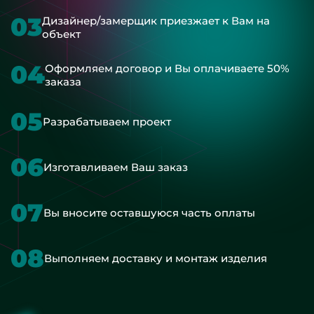
03
Дизайнер/замерщик приезжает к Вам на
объект
04
Оформляем договор и Вы оплачиваете 50%
заказа
05
Разрабатываем проект
06
Изготавливаем Ваш заказ
07
Вы вносите оставшуюся часть оплаты
08
Выполняем доставку и монтаж изделия