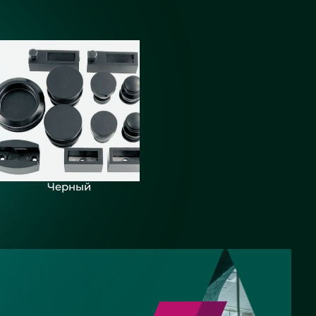
кой для
 - СНТ
Черный