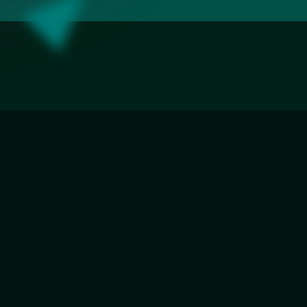
Еврокромка
Фацет