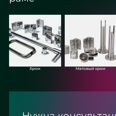
Круглое зеркало бронза с
подсветкой - ЖК «Граф Орлов»
Хром
Матовый хром
Нужна консультац