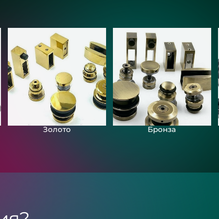
Зеркала с подсвет
загородного дома
«Разлив»
Золото
Бронза
ия?