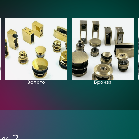
Золото
Бронза
ия?