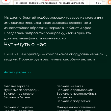
Мы даем отборный подбор хороших товаров из стекла для
имеющихся мест, охватывая высококачественные и
износостойкие образчики зеркал в кабинет и офис.
Предлагаем запросить бронировку, чтобы принять
удивительные финалы молниеносно.
Чуть-чуть о нас
Ниша нашей бригады — комплексное оборудование жилищ
вещами. Проектируем различные, как обычные, так и
уникальные по персональному спецзаказу. Замечательный
эталон — Зеркала в кабинет и офис. Получая аналогичные
Читать далее
изделия в производстве MILONYA, вы ясно полагаете, что это
наилучший экземпляр, с оптимальной стоимостью, не
сдающий похожим эквивалентам. Если вы помышляете
Готовые зеркала
Зеркала на заказ
Душевые перегородки
Зеркала с гравировкой
дооформить свои места, придать им роскошества,
Закаленное стекло
Зеркала с пескоструйным
неповторимости, безусловно оцените наши варианты, от
Зеркала в багете
рисунком
зеркал в кабинет и офис и до многовариантных деталей.
Зеркала с подсветкой
Гордость нашей деятельности
Зеркала с фацетом
Панорамное остекление
Зеркальная плитка
Состаренные зеркала