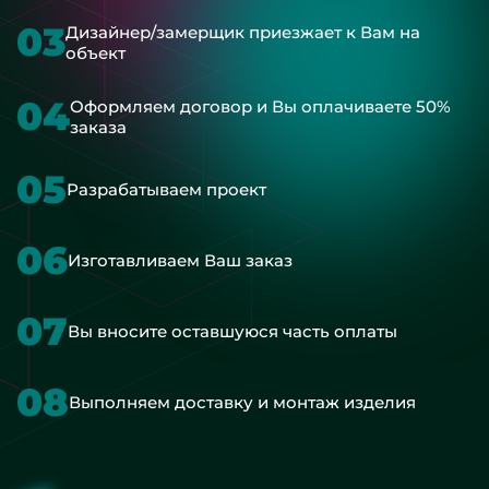
03
Дизайнер/замерщик приезжает к Вам на
объект
04
Оформляем договор и Вы оплачиваете 50%
заказа
05
Разрабатываем проект
06
Изготавливаем Ваш заказ
07
Вы вносите оставшуюся часть оплаты
08
Выполняем доставку и монтаж изделия