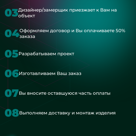
03
Дизайнер/замерщик приезжает к Вам на
объект
04
Оформляем договор и Вы оплачиваете 50%
заказа
05
Разрабатываем проект
06
Изготавливаем Ваш заказ
07
Вы вносите оставшуюся часть оплаты
08
Выполняем доставку и монтаж изделия