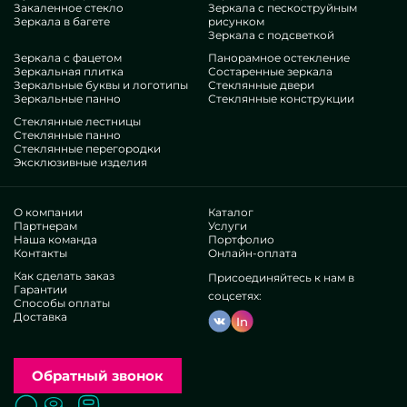
Закаленное стекло
Зеркала с пескоструйным
стиля, самобытности, наверняка проанализируйте наши
Зеркала в багете
рисунком
творения, от панелей из состаренных зеркал и до
Зеркала с подсветкой
множественных бонусов.
Зеркала с фацетом
Панорамное остекление
Особенности нашей организации
Зеркальная плитка
Состаренные зеркала
Зеркальные буквы и логотипы
Стеклянные двери
Зеркальные панно
Стеклянные конструкции
В нашем составе — мастера очень разнотипных
Стеклянные лестницы
специальностей. У всех многолетние экспириенс, что
Стеклянные панно
Стеклянные перегородки
удовлетворит даже капризных покупателей. Всегда корпят
Эксклюзивные изделия
над шлифовкой профессиональных уровней, понимают, как
не останавливаться в затруднительных ситуациях. Выдадут и
ассемблируют Панели из состаренных зеркал идеально.
О компании
Каталог
Имеем авторитет у многих востребованных бизнесов и
Партнерам
Услуги
Наша команда
Портфолио
частных людей. Множество позитивных мнений —
Контакты
Онлайн-оплата
утвердитесь лично.
Работаем без агентов, это помогает отшлифовать
Как сделать заказ
Присоединяйтесь к нам в
Гарантии
промышленные схемы, предлагать все шустрее,
соцсетях:
Способы оплаты
ослабить расценки. Вот почему продукция и опции по
Доставка
In
подобию панелей из состаренных зеркал считаются
максимально качественными и бюджетными. Частное
приготовление дает выдавать своеобразные продукты,
материализовывать разнообразные задумки.
Обратный звонок
Чтобы упростить подбор уместных вещей, мы
представляем изобилие разноплановых прототипов в
Поиск
Вызвать замерщика
Заказать расчет