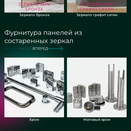
Зеркало бронза
Зеркало графит сатин
Фурнитура панелей из
состаренных зеркал
НАЗАД
ВПЕРЕД
Хром
Матовый хром