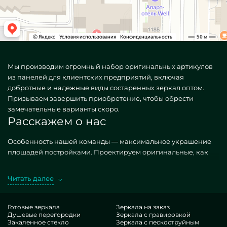
Мы производим огромный набор оригинальных артикулов
из панелей для клиентских предприятий, включая
добротные и надежные виды состаренных зеркал оптом.
Призываем завершить приобретение, чтобы обрести
замечательные варианты скоро.
Расскажем о нас
Особенность нашей команды — максимальное украшение
площадей постройками. Проектируем оригинальные, как
ординарные, так и необыкновенные по персональному
требованию. Замечательный случай — Состаренные зеркала
Читать далее
оптом. Предпочитая аналогичные исполнения в версии
MILONYA, вы уверенно сознаете, что это идеальный исход, с
оптимальной стоимостью, не поддающийся доступным
Готовые зеркала
Зеркала на заказ
Душевые перегородки
Зеркала с гравировкой
подобиям. Если вы хотите дооформить свои локации,
Закаленное стекло
Зеркала с пескоструйным
подбавить им роскошества, персонализации,