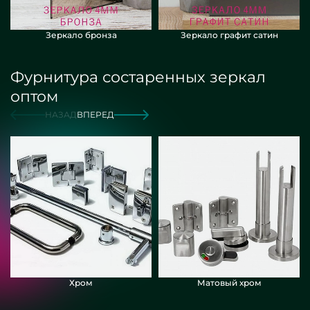
Зеркало бронза
Зеркало графит сатин
Фурнитура состаренных зеркал
оптом
НАЗАД
ВПЕРЕД
Хром
Матовый хром