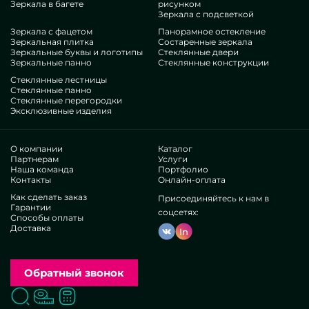
Зеркала в багете
рисунком
всенепременно выберите наши конструкции, от
Зеркала с подсветкой
состаренных зеркал оптом и до бесконечных дополнений.
Зеркала с фацетом
Панорамное остекление
Плюсы нашей компании
Зеркальная плитка
Состаренные зеркала
Зеркальные буквы и логотипы
Стеклянные двери
Зеркальные панно
Стеклянные конструкции
В нашем доступе — знатоки крайне разнотипных
Стеклянные лестницы
специальностей. У всех умопомрачительный опыт, что
Стеклянные панно
Стеклянные перегородки
устроит даже прихотливых покупателей. Упорно корпят над
Эксклюзивные изделия
улучшением профессиональных потенциалов, осознают, как
поступать в запутанных ситуациях. Изготовят и оборудуют
Состаренные зеркала оптом комплексно.
О компании
Каталог
Заработали признание различных лидирующих
Партнерам
Услуги
Наша команда
Портфолио
организаций и неофициальных покупателей. Изобилие
Контакты
Онлайн-оплата
хвалебных реакций —ознакомьтесь независимо.
Оперируем без прокси, это дозволяет развивать
Как сделать заказ
Присоединяйтесь к нам в
Гарантии
логистические схемы, выдавать все живее, ослабить
соцсетях:
Способы оплаты
траты. Поэтому артикулы и обслуживание в виде
Доставка
In
состаренных зеркал оптом представляются крайне
восхитительными и недорогими. Частное производство
дает разрабатывать специфичные решения, воплощать
вариативные пожелания.
Обратный звонок
Чтобы ускорить отбор показательных разработок, мы
представляем немало готовых образцов в фотогалерее,
Поиск
Вызвать замерщика
Заказать расчет
не исключая листы, из которых изготавливают