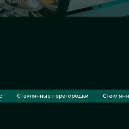
о
Стеклянные перегородки
Стеклянн