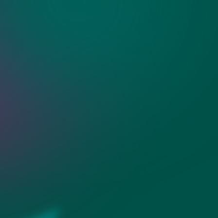
ные зеркала с
сти