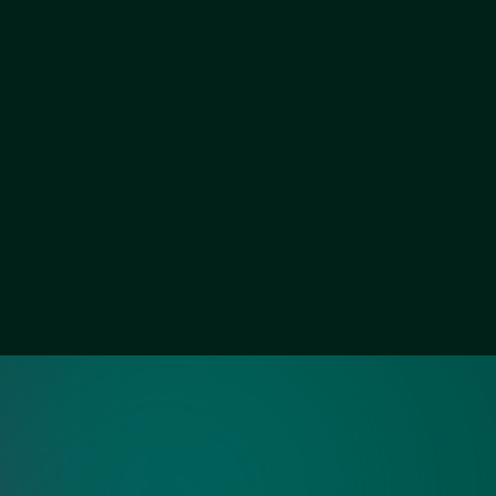
Зеркало графит
Зеркало осветленное
ия?