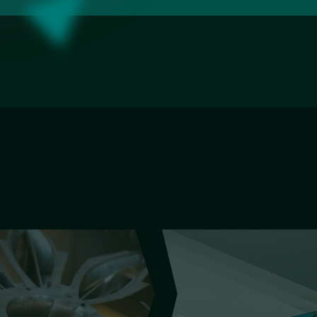
ромка
Фацет